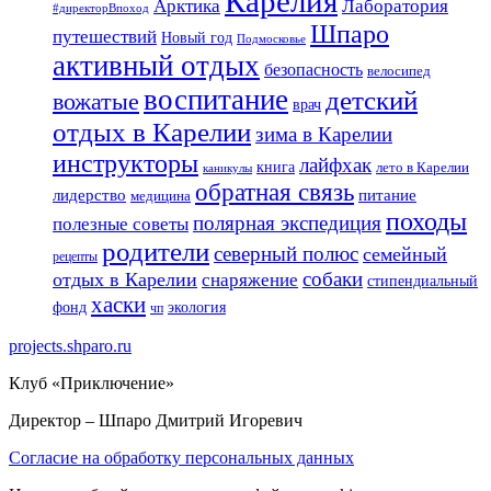
Карелия
Арктика
Лаборатория
#директорВпоход
Шпаро
путешествий
Новый год
Подмосковье
активный отдых
безопасность
велосипед
воспитание
детский
вожатые
врач
отдых в Карелии
зима в Карелии
инструкторы
лайфхак
книга
лето в Карелии
каникулы
обратная связь
лидерство
питание
медицина
походы
полярная экспедиция
полезные советы
родители
северный полюс
семейный
рецепты
собаки
отдых в Карелии
снаряжение
стипендиальный
хаски
фонд
экология
чп
projects.shparo.ru
Клуб «Приключение»
Директор
– Шпаро Дмитрий Игоревич
Согласие на обработку персональных данных