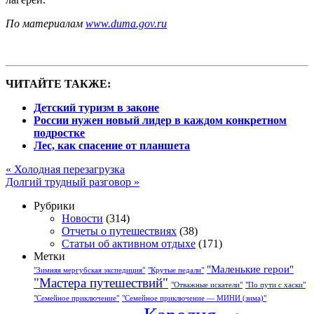
По материалам
www.duma.gov.ru
ЧИТАЙТЕ ТАКЖЕ:
Детский туризм в законе
России нужен новый лидер в каждом конкретном
подростке
Лес, как спасение от планшета
«
Холодная перезагрузка
Долгий трудный разговор
»
Рубрики
Новости
(314)
Отчеты о путешествиях
(38)
Статьи об активном отдыхе
(171)
Метки
"Маленькие герои"
"Зимняя мергубская экспедиция"
"Крутые педали"
"Мастера путешествий"
"Отважные искатели"
"По пути с хаски"
"Семейное приключение"
"Семейное приключение — МИНИ (зима)"