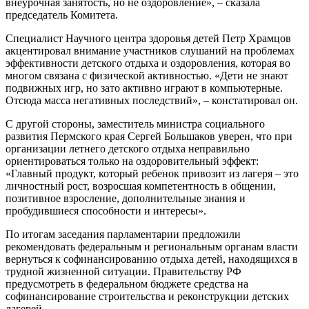
внеурочная занятость, но не оздоровление», – сказала
председатель Комитета.
Специалист Научного центра здоровья детей Петр Храмцов
акцентировал внимание участников слушаний на проблемах
эффективности детского отдыха и оздоровления, которая во
многом связана с физической активностью. «Дети не знают
подвижных игр, но зато активно играют в компьютерные.
Отсюда масса негативных последствий», – констатировал он.
С другой стороны, заместитель министра социального
развития Пермского края Сергей Большаков уверен, что при
организации летнего детского отдыха неправильно
ориентироваться только на оздоровительный эффект:
«Главный продукт, который ребенок привозит из лагеря – это
личностный рост, возросшая компетентность в общении,
позитивное взросление, дополнительные знания и
пробудившиеся способности и интересы».
По итогам заседания парламентарии предложили
рекомендовать федеральным и региональным органам власти
вернуться к софинансированию отдыха детей, находящихся в
трудной жизненной ситуации. Правительству РФ
предусмотреть в федеральном бюджете средства на
софинансирование строительства и реконструкции детских
лагерей.