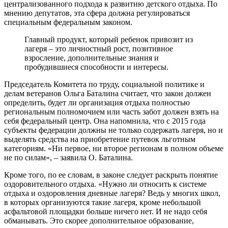
централизованного подхода к развитию детского отдыха. По
мнению депутатов, эта сфера должна регулироваться
специальным федеральным законом.
Главный продукт, который ребенок привозит из
лагеря – это личностный рост, позитивное
взросление, дополнительные знания и
пробудившиеся способности и интересы.
Председатель Комитета по труду, социальной политике и
делам ветеранов Ольга Баталина считает, что закон должен
определить, будет ли организация отдыха полностью
региональным полномочием или часть забот должен взять на
себя федеральный центр. Она напомнила, что с 2015 года
субъекты федерации должны не только содержать лагеря, но и
выделять средства на приобретение путевок льготным
категориям. «Ни первое, ни второе регионам в полном объеме
не по силам», – заявила О. Баталина.
Кроме того, по ее словам, в законе следует раскрыть понятие
оздоровительного отдыха. «Нужно ли относить к системе
отдыха и оздоровления дневные лагеря? Ведь у многих школ,
в которых организуются такие лагеря, кроме небольшой
асфальтовой площадки больше ничего нет. И не надо себя
обманывать. Это скорее дополнительное образование,