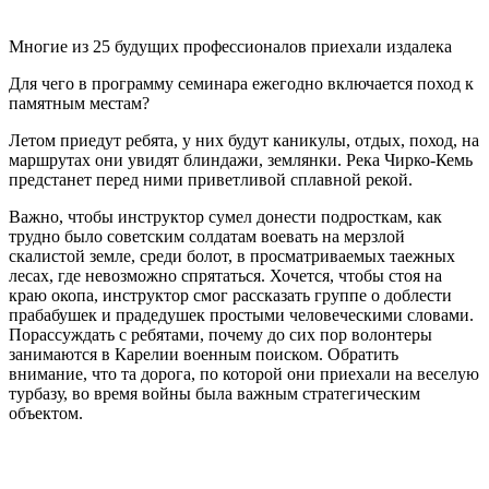
Многие из 25 будущих профессионалов приехали издалека
Для чего в программу семинара ежегодно включается поход к
памятным местам?
Летом приедут ребята, у них будут каникулы, отдых, поход, на
маршрутах они увидят блиндажи, землянки. Река Чирко-Кемь
предстанет перед ними приветливой сплавной рекой.
Важно, чтобы инструктор сумел донести подросткам, как
трудно было советским солдатам воевать на мерзлой
скалистой земле, среди болот, в просматриваемых таежных
лесах, где невозможно спрятаться. Хочется, чтобы стоя на
краю окопа, инструктор смог рассказать группе о доблести
прабабушек и прадедушек простыми человеческими словами.
Порассуждать с ребятами, почему до сих пор волонтеры
занимаются в Карелии военным поиском. Обратить
внимание, что та дорога, по которой они приехали на веселую
турбазу, во время войны была важным стратегическим
объектом.