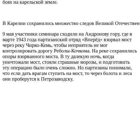
боях на карельской земле.
В Карелии сохранилось множество следов Великой Отечестве
9 мая участники семинара сходили на Андронову гору, где в
марте 1943 года партизанский отряд «Вперёд» взорвал мост
через реку Чирко-Кемь, чтобы неприятель не мог
контролировать дорогу Реболы-Кочкома. На реке сохранились
опоры взорванного моста. В ту далекую ночь, когда
уничтожали мост, стояли страшные морозы, и подготовить
эту операцию было очень сложно. Но партизаны понимали,
что если дать врагам ступить на мост, то через болота и леса
они проберутся к Петрозаводску.