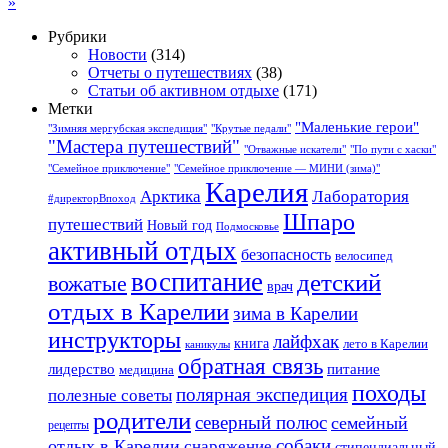
»
Рубрики
Новости
(314)
Отчеты о путешествиях
(38)
Статьи об активном отдыхе
(171)
Метки
"Маленькие герои"
"Зимняя мергубская экспедиция"
"Крутые педали"
"Мастера путешествий"
"Отважные искатели"
"По пути с хаски"
"Семейное приключение"
"Семейное приключение — МИНИ (зима)"
Карелия
Арктика
Лаборатория
#директорВпоход
Шпаро
путешествий
Новый год
Подмосковье
активный отдых
безопасность
велосипед
воспитание
детский
вожатые
врач
отдых в Карелии
зима в Карелии
инструкторы
лайфхак
книга
лето в Карелии
каникулы
обратная связь
лидерство
питание
медицина
походы
полярная экспедиция
полезные советы
родители
северный полюс
семейный
рецепты
собаки
отдых в Карелии
снаряжение
стипендиальный