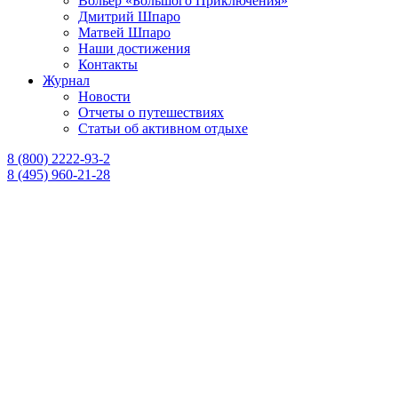
Вольер «Большого Приключения»
Дмитрий Шпаро
Матвей Шпаро
Наши достижения
Контакты
Журнал
Новости
Отчеты о путешествиях
Статьи об активном отдыхе
8 (800) 2222-93-2
8 (495) 960-21-28