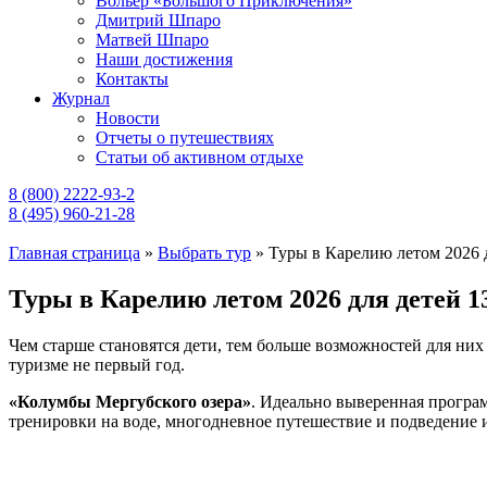
Вольер «Большого Приключения»
Дмитрий Шпаро
Матвей Шпаро
Наши достижения
Контакты
Журнал
Новости
Отчеты о путешествиях
Статьи об активном отдыхе
8 (800) 2222-93-2
8 (495) 960-21-28
Главная страница
»
Выбрать тур
»
Туры в Карелию летом 2026 д
Туры в Карелию летом 2026 для детей 1
Чем старше становятся дети, тем больше возможностей для них 
туризме не первый год.
«Колумбы Мергубского озера»
. Идеально выверенная програм
тренировки на воде, многодневное путешествие и подведение 