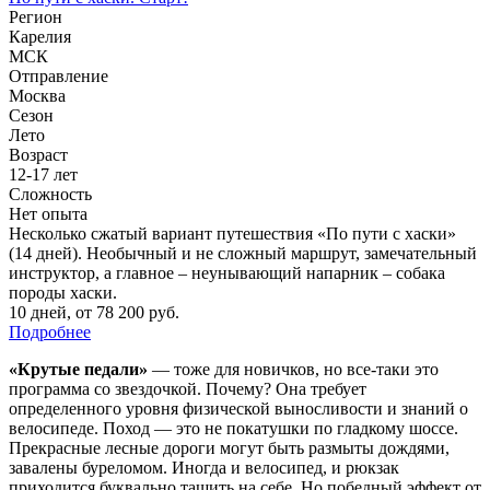
Регион
Карелия
МСК
Отправление
Москва
Сезон
Лето
Возраст
12-17 лет
Сложность
Нет опыта
Несколько сжатый вариант путешествия «По пути с хаски»
(14 дней). Необычный и не сложный маршрут, замечательный
инструктор, а главное – неунывающий напарник – собака
породы хаски.
10 дней
,
от 78 200 руб.
Подробнее
«Крутые педали»
— тоже для новичков, но все-таки это
программа со звездочкой. Почему? Она требует
определенного уровня физической выносливости и знаний о
велосипеде. Поход — это не покатушки по гладкому шоссе.
Прекрасные лесные дороги могут быть размыты дождями,
завалены буреломом. Иногда и велосипед, и рюкзак
приходится буквально тащить на себе. Но победный эффект от