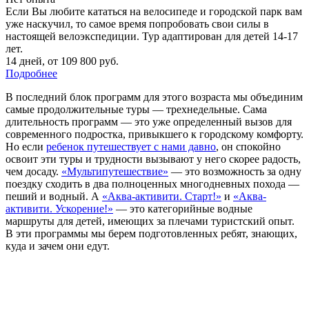
Если Вы любите кататься на велосипеде и городской парк вам
уже наскучил, то самое время попробовать свои силы в
настоящей велоэкспедиции. Тур адаптирован для детей 14-17
лет.
14 дней
,
от 109 800 руб.
Подробнее
В последний блок программ для этого возраста мы объединим
самые продолжительные туры — трехнедельные. Сама
длительность программ — это уже определенный вызов для
современного подростка, привыкшего к городскому комфорту.
Но если
ребенок путешествует с нами давно
, он спокойно
освоит эти туры и трудности вызывают у него скорее радость,
чем досаду.
«Мультипутешествие»
— это возможность за одну
поездку сходить в два полноценных многодневных похода —
пеший и водный. А
«Аква-активити. Старт!»
и
«Аква-
активити. Ускорение!»
— это категорийные водные
маршруты для детей, имеющих за плечами туристский опыт.
В эти программы мы берем подготовленных ребят, знающих,
куда и зачем они едут.