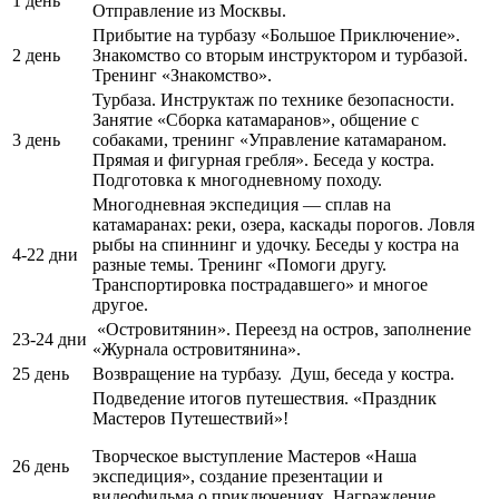
1 день
Отправление из Москвы.
Прибытие на турбазу «Большое Приключение».
2 день
Знакомство со вторым инструктором и турбазой.
Тренинг «Знакомство».
Турбаза. Инструктаж по технике безопасности.
Занятие «Сборка катамаранов», общение с
3 день
собаками, тренинг «Управление катамараном.
Прямая и фигурная гребля». Беседа у костра.
Подготовка к многодневному походу.
Многодневная экспедиция — сплав на
катамаранах: реки, озера, каскады порогов. Ловля
рыбы на спиннинг и удочку. Беседы у костра на
4-22 дни
разные темы. Тренинг «Помоги другу.
Транспортировка пострадавшего» и многое
другое.
«Островитянин». Переезд на остров, заполнение
23-24 дни
«Журнала островитянина».
25 день
Возвращение на турбазу. Душ, беседа у костра.
Подведение итогов путешествия. «Праздник
Мастеров Путешествий»!
Творческое выступление Мастеров «Наша
26 день
экспедиция», создание презентации и
видеофильма о приключениях. Награждение