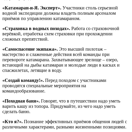
«Катамаран-и-Я. Эксперт».
Участники столь серьезной
водной экспедиции должны владеть полным арсеналом
приёмов по управлению катамараном.
«Страховка в водных походах».
Работа со страховочной
верёвкой, отработка схем страховки при прохождении
сложных препятствий.
«Самоспасение экипажа».
Это высший пилотаж –
мастерство и слаженные действия всей команды при
перевороте катамарана. Захватывающее зрелище – озеро,
встающий на дыбы катамаран и молодые люди в касках и
спасжилетах, летящие в воду.
«Создай команду!».
Перед походом с участниками
проводятся специальные мероприятия на
командообразование.
«Походная баня».
Говорят, что в путешествии надо уметь
варить кашу из топора. Придумайте, из чего надо уметь
сделать баню.
«Кто я?».
Познание эффективных приёмов общения людей с
различными характерами, разными жизненными позициями.