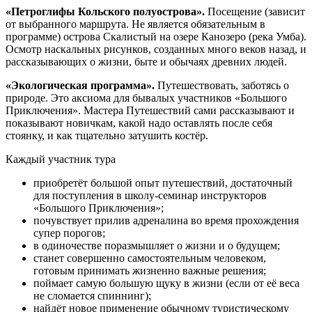
«Петроглифы Кольского полуострова».
Посещение (зависит
от выбранного маршрута. Не является обязательным в
программе) острова Скалистый на озере Канозеро (река Умба).
Осмотр наскальных рисунков, созданных много веков назад, и
рассказывающих о жизни, быте и обычаях древних людей.
«Экологическая программа».
Путешествовать, заботясь о
природе. Это аксиома для бывалых участников «Большого
Приключения». Мастера Путешествий сами рассказывают и
показывают новичкам, какой надо оставлять после себя
стоянку, и как тщательно затушить костёр.
Каждый участник тура
приобретёт большой опыт путешествий, достаточный
для поступления в школу-семинар инструкторов
«Большого Приключения»;
почувствует прилив адреналина во время прохождения
супер порогов;
в одиночестве поразмышляет о жизни и о будущем;
станет совершенно самостоятельным человеком,
готовым принимать жизненно важные решения;
поймает самую большую щуку в жизни (если от её веса
не сломается спиннинг);
найдёт новое применение обычному туристическому