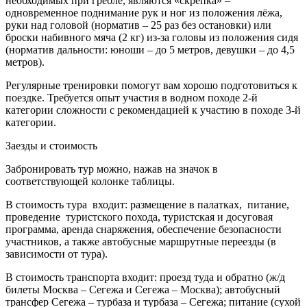
необходимых при гребле, являются «скрепка» –
одновременное поднимание рук и ног из положения лёжа,
руки над головой (норматив – 25 раз без остановки) или
броски набивного мяча (2 кг) из-за головы из положения сидя
(норматив дальности: юноши – до 5 метров, девушки – до 4,5
метров).
Регулярные тренировки помогут вам хорошо подготовиться к
поездке. Требуется опыт участия в водном походе 2-й
категории сложности с рекомендацией к участию в походе 3-й
категории.
Заезды и стоимость
Забронировать тур можно, нажав на значок в
соответствующей колонке таблицы.
В стоимость тура входит: размещение в палатках, питание,
проведение туристского похода, туристская и досуговая
программа, аренда снаряжения, обеспечение безопасности
участников, а также автобусные маршрутные переезды (в
зависимости от тура).
В стоимость транспорта входит: проезд туда и обратно (ж/д
билеты Москва – Сегежа и Сегежа – Москва); автобусный
трансфер Сегежа – турбаза и турбаза – Сегежа; питание (сухой