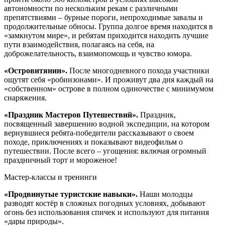
автономности по нескольким рекам с различными
препятствиями – бурные пороги, непроходимые завалы и
продолжительные обносы. Группа долгое время находится в
«замкнутом мире», и ребятам приходится находить лучшие
пути взаимодействия, полагаясь на себя, на
доброжелательность, взаимопомощь и чувство юмора.
«Островитянин».
После многодневного похода участники
ощутят себя «робинзонами». И проживут два дня каждый на
«собственном» острове в полном одиночестве с минимумом
снаряжения.
«Праздник Мастеров Путешествий».
Праздник,
посвященный завершению водной экспедиции, на котором
вернувшиеся ребята-победители рассказывают о своем
походе, приключениях и показывают видеофильм о
путешествии. После всего – угощения: включая огромный
праздничный торт и мороженое!
Мастер-классы и тренинги
«Продвинутые туристские навыки».
Наши молодцы
разводят костёр в сложных погодных условиях, добывают
огонь без использования спичек и используют для питания
«дары природы».