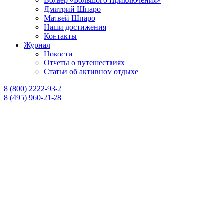
Вольер «Большого Приключения»
Дмитрий Шпаро
Матвей Шпаро
Наши достижения
Контакты
Журнал
Новости
Отчеты о путешествиях
Статьи об активном отдыхе
8 (800) 2222-93-2
8 (495) 960-21-28