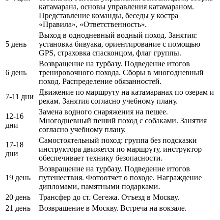
катамарана, основы управления катамараном.
Представление команды, беседы у костра
«Правила», «Ответственность».
Выход в однодневный водный поход. Занятия:
5 день
установка бивуака, ориентирование с помощью
GPS, страховка спасконцом, флаг группы.
Возвращение на турбазу. Подведение итогов
6 день
тренировочного похода. Сборы в многодневный
поход. Распределение обязанностей.
Движение по маршруту на катамаранах по озерам и
7-11 дни
рекам. Занятия согласно учебному плану.
Замена водного снаряжения на пешее.
12-16
Многодневный пеший поход с собаками. Занятия
дни
согласно учебному плану.
Самостоятельный поход: группа без подсказки
17-18
инструктора движется по маршруту, инструктор
дни
обеспечивает технику безопасности.
Возвращение на турбазу. Подведение итогов
19 день
путешествия. Фотоотчет о походе. Награждение
дипломами, памятными подарками.
20 день
Трансфер до ст. Сегежа. Отъезд в Москву.
21 день
Возвращение в Москву. Встреча на вокзале.