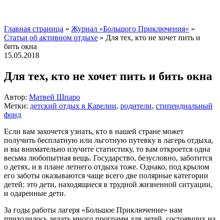
Главная страница
»
Журнал «Большого Приключения»
»
Статьи об активном отдыхе
»
Для тех, кто не хочет пить и
бить окна
15.05.2018
Для тех, кто не хочет пить и бить окна
Автор:
Матвей Шпаро
Метки:
детский отдых в Карелии
,
родители
,
стипендиальный
фонд
Если вам захочется узнать, кто в нашей стране может
получить бесплатную или льготную путевку в лагерь отдыха,
и вы внимательно изучите статистику, то вам откроется одна
весьма любопытная вещь. Государство, безусловно, заботится
о детях, и в плане летнего отдыха тоже. Однако, под крылом
его заботы оказываются чаще всего две полярные категории
детей:
это дети, находящиеся в трудной жизненной ситуации,
и одаренные дети.
За годы работы лагеря «Большое Приключение» нам
приходилось делать много программ для детей, состоявших на