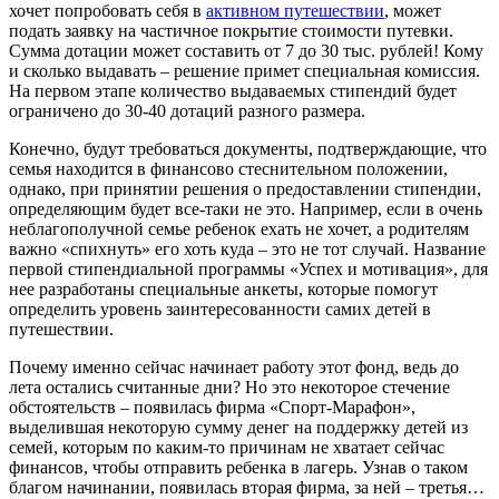
хочет попробовать себя в
активном путешествии
, может
подать заявку на частичное покрытие стоимости путевки.
Сумма дотации может составить от 7 до 30 тыс. рублей! Кому
и сколько выдавать – решение примет специальная комиссия.
На первом этапе количество выдаваемых стипендий будет
ограничено до 30-40 дотаций разного размера.
Конечно, будут требоваться документы, подтверждающие, что
семья находится в финансово стеснительном положении,
однако, при принятии решения о предоставлении стипендии,
определяющим будет все-таки не это. Например, если в очень
неблагополучной семье ребенок ехать не хочет, а родителям
важно «спихнуть» его хоть куда – это не тот случай. Название
первой стипендиальной программы «Успех и мотивация», для
нее разработаны специальные анкеты, которые помогут
определить уровень заинтересованности самих детей в
путешествии.
Почему именно сейчас начинает работу этот фонд, ведь до
лета остались считанные дни? Но это некоторое стечение
обстоятельств – появилась фирма «Спорт-Марафон»,
выделившая некоторую сумму денег на поддержку детей из
семей, которым по каким-то причинам не хватает сейчас
финансов, чтобы отправить ребенка в лагерь. Узнав о таком
благом начинании, появилась вторая фирма, за ней – третья…