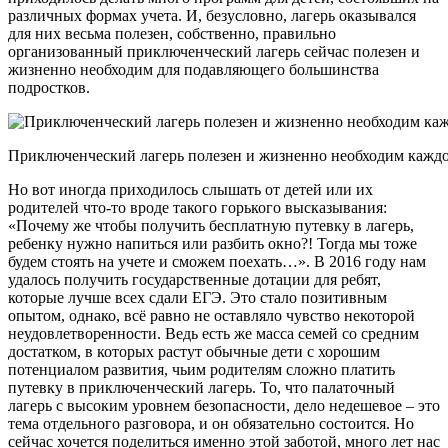
различных формах учета. И, безусловно, лагерь оказывался
для них весьма полезен, собственно, правильно
организованный приключенческий лагерь сейчас полезен и
жизненно необходим для подавляющего большинства
подростков.
Приключенческий лагерь полезен и жизненно необходим каждо
Но вот иногда приходилось слышать от детей или их
родителей что-то вроде такого горького высказывания:
«Почему же чтобы получить бесплатную путевку в лагерь,
ребенку нужно напиться или разбить окно?! Тогда мы тоже
будем стоять на учете и сможем поехать…». В 2016 году нам
удалось получить государственные дотации для ребят,
которые лучше всех сдали ЕГЭ. Это стало позитивным
опытом, однако, всё равно не оставляло чувство некоторой
неудовлетворенности. Ведь есть же масса семей со средним
достатком, в которых растут обычные дети с хорошим
потенциалом развития, чьим родителям сложно платить
путевку в приключенческий лагерь. То, что палаточный
лагерь с высоким уровнем безопасности, дело недешевое – это
тема отдельного разговора, и он обязательно состоится. Но
сейчас хочется поделиться именно этой заботой, много лет нас