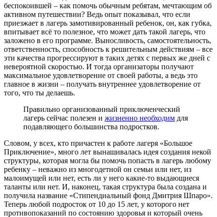
беспокоившей – как помочь обычным ребятам, мечтающим об
активном путешествии? Ведь опыт показывал, что если
приезжает в лагерь замотивированный ребенок, он, как губка,
впитывает всё то полезное, что может дать такой лагерь, что
заложено в его программе. Выносливость, самостоятельность,
ответственность, способность к решительным действиям – все
эти качества прогрессируют в таких детях с первых же дней с
невероятной скоростью. И тогда организаторы получают
максимальное удовлетворение от своей работы, а ведь это
главное в жизни – получать внутреннее удовлетворение от
того, что ты делаешь.
Правильно организованный приключенческий
лагерь сейчас полезен и
жизненно необходим
для
подавляющего большинства подростков.
Словом, у всех, кто причастен к работе лагеря «Большое
Приключение», много лет вынашивалась идея создания некой
структуры, которая могла бы помочь попасть в лагерь любому
ребенку – неважно из многодетной он семьи или нет, из
малоимущей или нет, есть ли у него какие-то выдающиеся
таланты или нет. И, наконец, такая структура была создана и
получила название «Стипендиальный фонд Дмитрия Шпаро».
Теперь любой подросток от 10 до 15 лет, у которого нет
противопоказаний по состоянию здоровья и который очень