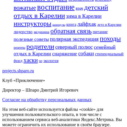
воспитание
детский
вожатые
врач
отдых в Карелии
зима в Карелии
инструкторы
лайфхак
книга
лето в Карелии
каникулы
обратная связь
лидерство
питание
медицина
походы
полярная экспедиция
полезные советы
родители
северный полюс
семейный
рецепты
собаки
отдых в Карелии
снаряжение
стипендиальный
хаски
фонд
экология
чп
projects.shparo.ru
Клуб «Приключение»
Директор
– Шпаро Дмитрий Игоревич
Согласие на обработку персональных данных
На этом веб-сайте используется файлы «cookie» для
улучшения пользовательского опыта, в том числе с
использованием сервиса веб-аналитики Яндекс.Метрика. Вы
можете ограничить их использование в своём браузере.