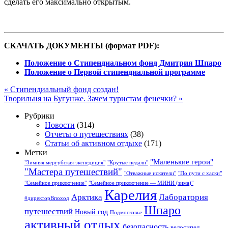
сделать его максимально открытым.
СКАЧАТЬ ДОКУМЕНТЫ (формат PDF):
Положение о Стипендиальном фонд Дмитрия Шпаро
Положение о Первой стипендиальной программе
«
Стипендиальный фонд создан!
Творильня на Бугунже. Зачем туристам фенечки?
»
Рубрики
Новости
(314)
Отчеты о путешествиях
(38)
Статьи об активном отдыхе
(171)
Метки
"Маленькие герои"
"Зимняя мергубская экспедиция"
"Крутые педали"
"Мастера путешествий"
"Отважные искатели"
"По пути с хаски"
"Семейное приключение"
"Семейное приключение — МИНИ (зима)"
Карелия
Арктика
Лаборатория
#директорВпоход
Шпаро
путешествий
Новый год
Подмосковье
активный отдых
безопасность
велосипед