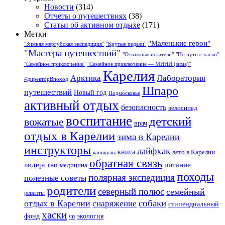
Новости
(314)
Отчеты о путешествиях
(38)
Статьи об активном отдыхе
(171)
Метки
"Маленькие герои"
"Зимняя мергубская экспедиция"
"Крутые педали"
"Мастера путешествий"
"Отважные искатели"
"По пути с хаски"
"Семейное приключение"
"Семейное приключение — МИНИ (зима)"
Карелия
Арктика
Лаборатория
#директорВпоход
Шпаро
путешествий
Новый год
Подмосковье
активный отдых
безопасность
велосипед
воспитание
детский
вожатые
врач
отдых в Карелии
зима в Карелии
инструкторы
лайфхак
книга
лето в Карелии
каникулы
обратная связь
лидерство
питание
медицина
походы
полярная экспедиция
полезные советы
родители
северный полюс
семейный
рецепты
собаки
отдых в Карелии
снаряжение
стипендиальный
хаски
фонд
экология
чп