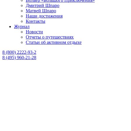
Вольер «Большого Приключения»
Дмитрий Шпаро
Матвей Шпаро
Наши достижения
Контакты
Журнал
Новости
Отчеты о путешествиях
Статьи об активном отдыхе
8 (800) 2222-93-2
8 (495) 960-21-28