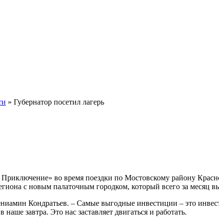
ти
»
Губернатор посетил лагерь
ое Приключение»
во время поездки по Мостовскому району Красно
иона с новым палаточным городком, который всего за месяц вы
ниамин Кондратьев. – Самые выгодные инвестиции – это инвести
 наше завтра. Это нас заставляет двигаться и работать.