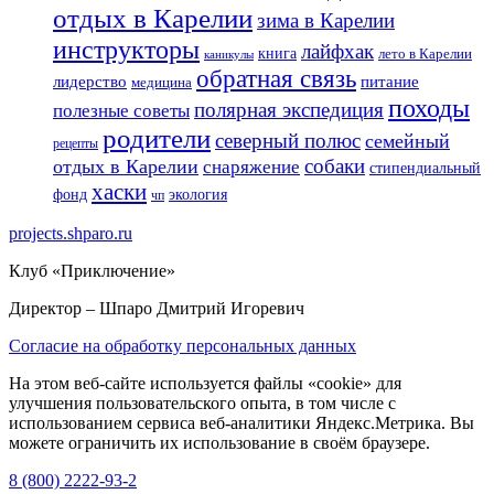
отдых в Карелии
зима в Карелии
инструкторы
лайфхак
книга
лето в Карелии
каникулы
обратная связь
лидерство
питание
медицина
походы
полярная экспедиция
полезные советы
родители
северный полюс
семейный
рецепты
собаки
отдых в Карелии
снаряжение
стипендиальный
хаски
фонд
экология
чп
projects.shparo.ru
Клуб «Приключение»
Директор
– Шпаро Дмитрий Игоревич
Согласие на обработку персональных данных
На этом веб-сайте используется файлы «cookie» для
улучшения пользовательского опыта, в том числе с
использованием сервиса веб-аналитики Яндекс.Метрика. Вы
можете ограничить их использование в своём браузере.
8 (800) 2222-93-2