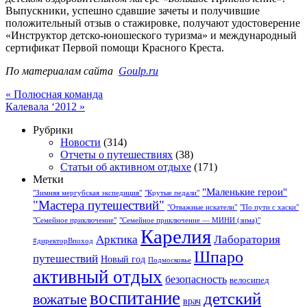
Выпускники, успешно сдавшие зачеты и получившие
положительный отзыв о стажировке, получают удостоверение
«Инструктор детско-юношеского туризма» и международный
сертификат Первой помощи Красного Креста.
По материалам сайта
Goulp.ru
«
Полюсная команда
Калевала ‘2012
»
Рубрики
Новости
(314)
Отчеты о путешествиях
(38)
Статьи об активном отдыхе
(171)
Метки
"Маленькие герои"
"Зимняя мергубская экспедиция"
"Крутые педали"
"Мастера путешествий"
"Отважные искатели"
"По пути с хаски"
"Семейное приключение"
"Семейное приключение — МИНИ (зима)"
Карелия
Арктика
Лаборатория
#директорВпоход
Шпаро
путешествий
Новый год
Подмосковье
активный отдых
безопасность
велосипед
воспитание
детский
вожатые
врач