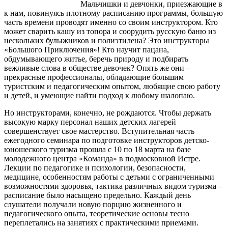
Мальчишки и девчонки, приезжающие в
к нам, повинуясь плотному расписанию программы, большую
часть времени проводят именно со своим инструктором. Кто
может сварить кашу из топора и соорудить русскую баню из
нескольких булыжников и полиэтилена? Это инструкторы
«Большого Приключения»! Кто научит пацана,
обдумывающего житье, беречь природу и подбирать
вежливые слова в обществе девочек? Опять же они –
прекрасные профессионалы, обладающие большим
туристским и педагогическим опытом, любящие свою работу
и детей, и умеющие найти подход к любому шалопаю.
Но инструкторами, конечно, не рождаются. Чтобы держать
высокую марку персонал наших детских лагерей
совершенствует свое мастерство. Вступительная часть
ежегодного семинара по подготовке инструкторов детско-
юношеского туризма прошла с 10 по 18 марта на базе
молодежного центра «Команда» в подмосковной Истре.
Лекции по педагогике и психологии, безопасности,
медицине, особенностям работы с детьми с ограниченными
возможностями здоровья, тактика различных видом туризма –
расписание было насыщено предельно. Каждый день
слушатели получали новую порцию жизненного и
педагогического опыта, теоретические основы тесно
переплетались на занятиях с практическими приемами.