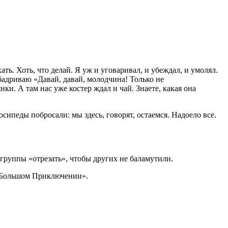
ать. Хоть, что делай. Я уж и уговаривал, и убеждал, и умолял.
одбадриваю «Давай, давай, молодчина! Только не
ки. А там нас уже костер ждал и чай. Знаете, какая она
лосипеды побросали: мы здесь, говорят, остаемся. Надоело все.
 группы «отрезать», чтобы других не баламутили.
 «Большом Приключении».