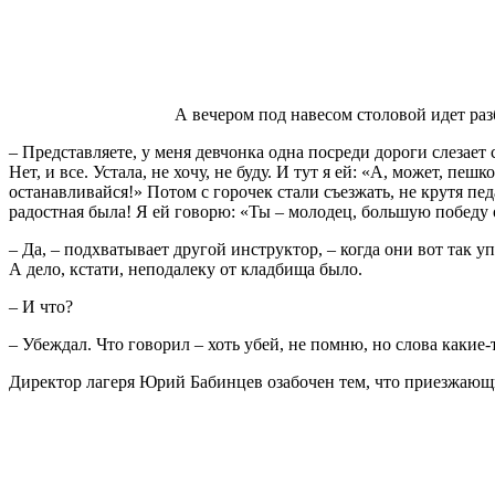
А вечером под навесом столовой идет раз
– Представляете, у меня девчонка одна посреди дороги слезает с
Нет, и все. Устала, не хочу, не буду. И тут я ей: «А, может, 
останавливайся!» Потом с горочек стали съезжать, не крутя пед
радостная была! Я ей говорю: «Ты – молодец, большую победу 
– Да, – подхватывает другой инструктор, – когда они вот так уп
А дело, кстати, неподалеку от кладбища было.
– И что?
– Убеждал. Что говорил – хоть убей, не помню, но слова какие
Директор лагеря Юрий Бабинцев озабочен тем, что приезжающ