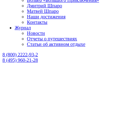
Вольер «Большого Приключения»
Дмитрий Шпаро
Матвей Шпаро
Наши достижения
Контакты
Журнал
Новости
Отчеты о путешествиях
Статьи об активном отдыхе
8 (800) 2222-93-2
8 (495) 960-21-28