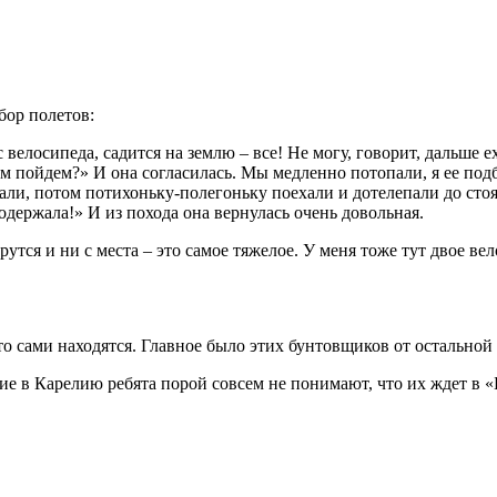
бор полетов:
 велосипеда, садится на землю – все! Не могу, говорит, дальше ех
пешком пойдем?» И она согласилась. Мы медленно потопали, я ее п
али, потом потихоньку-полегоньку поехали и дотелепали до стоян
одержала!» И из похода она вернулась очень довольная.
рутся и ни с места – это самое тяжелое. У меня тоже тут двое ве
-то сами находятся. Главное было этих бунтовщиков от остальной
ие в Карелию ребята порой совсем не понимают, что их ждет в