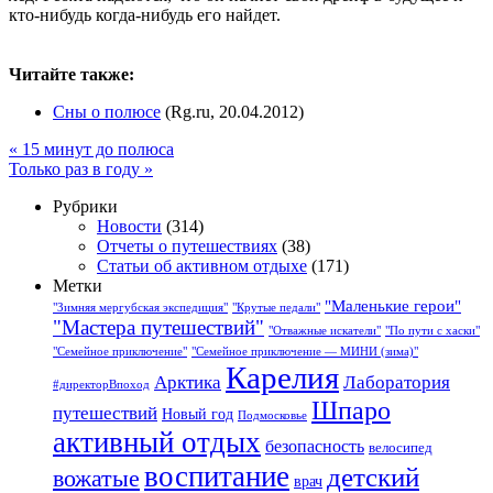
кто-нибудь когда-нибудь его найдет.
Читайте также:
Сны о полюсе
(Rg.ru, 20.04.2012)
«
15 минут до полюса
Только раз в году
»
Рубрики
Новости
(314)
Отчеты о путешествиях
(38)
Статьи об активном отдыхе
(171)
Метки
"Маленькие герои"
"Зимняя мергубская экспедиция"
"Крутые педали"
"Мастера путешествий"
"Отважные искатели"
"По пути с хаски"
"Семейное приключение"
"Семейное приключение — МИНИ (зима)"
Карелия
Арктика
Лаборатория
#директорВпоход
Шпаро
путешествий
Новый год
Подмосковье
активный отдых
безопасность
велосипед
воспитание
детский
вожатые
врач