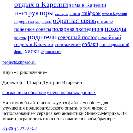
отдых в Карелии
зима в Карелии
инструкторы
лайфхак
книга
лето в Карелии
каникулы
обратная связь
лидерство
питание
медицина
походы
полярная экспедиция
полезные советы
родители
северный полюс
семейный
рецепты
собаки
отдых в Карелии
снаряжение
стипендиальный
хаски
фонд
экология
чп
projects.shparo.ru
Клуб «Приключение»
Директор
– Шпаро Дмитрий Игоревич
Согласие на обработку персональных данных
На этом веб-сайте используется файлы «cookie» для
улучшения пользовательского опыта, в том числе с
использованием сервиса веб-аналитики Яндекс.Метрика. Вы
можете ограничить их использование в своём браузере.
8 (800) 2222-93-2