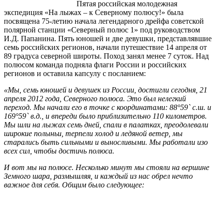
Пятая российская молодежная
экспедиция «На лыжах – к Северному полюсу!» была
посвящена 75-летию начала легендарного дрейфа советской
полярной станции «Северный полюс 1» под руководством
И.Д. Папанина. Пять юношей и две девушки, представлявшие
семь российских регионов, начали путешествие 14 апреля от
89 градуса северной широты. Поход занял менее 7 суток. Над
полюсом команда подняла флаги России и российских
регионов и оставила капсулу с посланием:
«Мы, семь юношей и девушек из России, достигли сегодня, 21
апреля 2012 года, Северного полюса. Это был нелегкий
переход. Мы начали его в точке с координатами: 88°59` с.ш. и
169°59` в.д., и впереди было приблизительно 110 километров.
Мы шли на лыжах семь дней, спали в палатках, преодолевали
широкие полыньи, терпели холод и ледяной ветер, мы
старались быть сильными и выносливыми. Мы работали изо
всех сил, чтобы достичь полюса.
И вот мы на полюсе. Несколько минут мы стояли на вершине
Земного шара, размышляя, и каждый из нас обрел нечто
важное для себя. Общим было следующее: