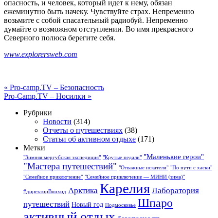
опасность, и человек, который идет к нему, обязан
ежеминутно быть начеку. Чувствуйте страх. Непременно
возьмите с собой спасательный радиобуй. Непременно
думайте о возможном отступлении. Во имя прекрасного
Северного полюса берегите себя.
www.explorersweb.com
«
Pro-camp.TV – Безопасность
Pro-Camp.TV – Носилки
»
Рубрики
Новости
(314)
Отчеты о путешествиях
(38)
Статьи об активном отдыхе
(171)
Метки
"Маленькие герои"
"Зимняя мергубская экспедиция"
"Крутые педали"
"Мастера путешествий"
"Отважные искатели"
"По пути с хаски"
"Семейное приключение"
"Семейное приключение — МИНИ (зима)"
Карелия
Арктика
Лаборатория
#директорВпоход
Шпаро
путешествий
Новый год
Подмосковье
активный отдых