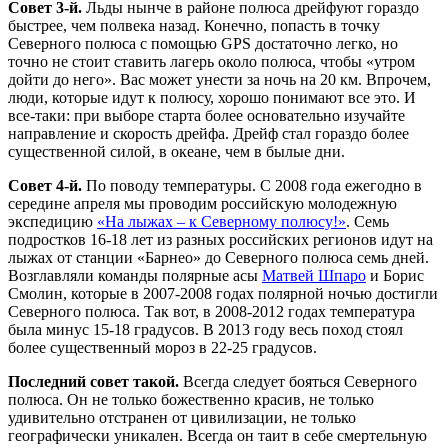
Совет 3-й.
Льды нынче в районе полюса дрейфуют гораздо
быстрее, чем полвека назад. Конечно, попасть в точку
Северного полюса с помощью GPS достаточно легко, но
точно не стоит ставить лагерь около полюса, чтобы «утром
дойти до него». Вас может унести за ночь на 20 км. Впрочем,
люди, которые идут к полюсу, хорошо понимают все это. И
все-таки: при выборе старта более основательно изучайте
направление и скорость дрейфа. Дрейф стал гораздо более
существенной силой, в океане, чем в былые дни.
Совет 4-й.
По поводу температуры. С 2008 года ежегодно в
середине апреля мы проводим российскую молодежную
экспедицию
«На лыжах – к Северному полюсу!»
. Семь
подростков 16-18 лет из разных российских регионов идут на
лыжах от станции «Барнео» до Северного полюса семь дней.
Возглавляли команды полярные асы
Матвей Шпаро
и Борис
Смолин, которые в 2007-2008 годах полярной ночью достигли
Северного полюса. Так вот, в 2008-2012 годах температура
была минус 15-18 градусов. В 2013 году весь поход стоял
более существенный мороз в 22-25 градусов.
Последний совет такой.
Всегда следует бояться Северного
полюса. Он не только божественно красив, не только
удивительно отстранен от цивилизации, не только
географически уникален. Всегда он таит в себе смертельную