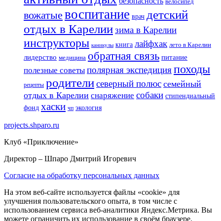
безопасность
велосипед
воспитание
детский
вожатые
врач
отдых в Карелии
зима в Карелии
инструкторы
лайфхак
книга
лето в Карелии
каникулы
обратная связь
лидерство
питание
медицина
походы
полярная экспедиция
полезные советы
родители
северный полюс
семейный
рецепты
собаки
отдых в Карелии
снаряжение
стипендиальный
хаски
фонд
экология
чп
projects.shparo.ru
Клуб «Приключение»
Директор
– Шпаро Дмитрий Игоревич
Согласие на обработку персональных данных
На этом веб-сайте используется файлы «cookie» для
улучшения пользовательского опыта, в том числе с
использованием сервиса веб-аналитики Яндекс.Метрика. Вы
можете ограничить их использование в своём браузере.