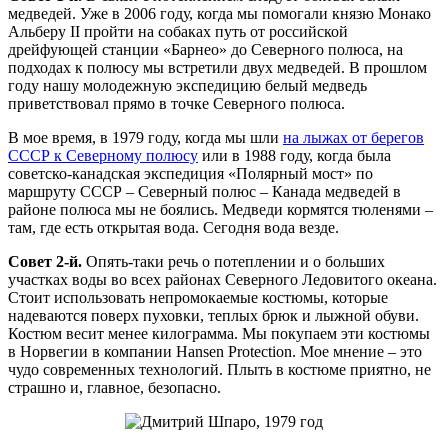
медведей. Уже в 2006 году, когда мы помогали князю Монако
Альберу II пройти на собаках путь от российской
дрейфующей станции «Барнео» до Северного полюса, на
подходах к полюсу мы встретили двух медведей. В прошлом
году нашу молодежную экспедицию белый медведь
приветствовал прямо в точке Северного полюса.
В мое время, в 1979 году, когда мы шли
на лыжах от берегов
СССР к Северному полюсу
или в 1988 году, когда была
советско-канадская экспедиция «Полярный мост» по
маршруту СССР – Северный полюс – Канада медведей в
районе полюса мы не боялись. Медведи кормятся тюленями –
там, где есть открытая вода. Сегодня вода везде.
Совет 2-й.
Опять-таки речь о потеплении и о больших
участках воды во всех районах Северного Ледовитого океана.
Стоит использовать непромокаемые костюмы, которые
надеваются поверх пуховки, теплых брюк и лыжной обуви.
Костюм весит менее килограмма. Мы покупаем эти костюмы
в Норвегии в компании Hansen Protection. Мое мнение – это
чудо современных технологий. Плыть в костюме приятно, не
страшно и, главное, безопасно.