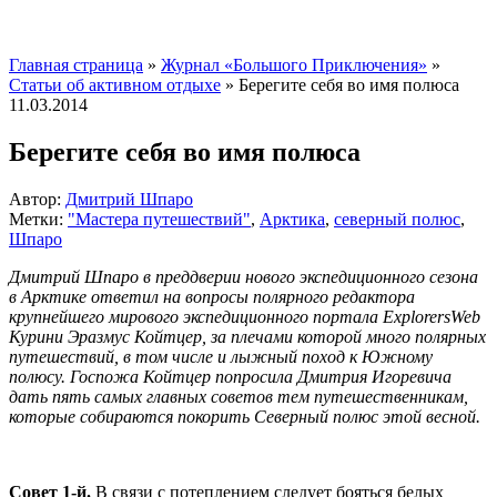
Главная страница
»
Журнал «Большого Приключения»
»
Статьи об активном отдыхе
»
Берегите себя во имя полюса
11.03.2014
Берегите себя во имя полюса
Автор:
Дмитрий Шпаро
Метки:
"Мастера путешествий"
,
Арктика
,
северный полюс
,
Шпаро
Дмитрий Шпаро в преддверии нового экспедиционного сезона
в Арктике ответил на вопросы полярного редактора
крупнейшего мирового экспедиционного портала ExplorersWeb
Курини Эразмус Койтцер, за плечами которой много полярных
путешествий, в том числе и лыжный поход к Южному
полюсу. Госпожа Койтцер попросила Дмитрия Игоревича
дать пять самых главных советов тем путешественникам,
которые собираются покорить Северный полюс этой весной.
Совет 1-й.
В связи с потеплением следует бояться белых