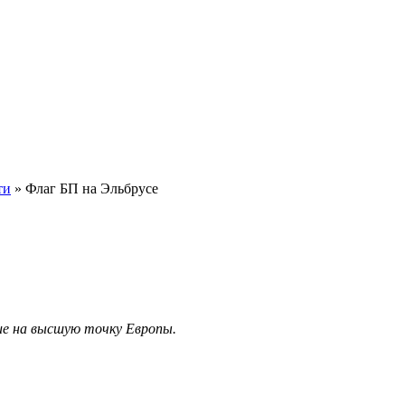
ти
»
Флаг БП на Эльбрусе
ие
на высшую точку Европы.