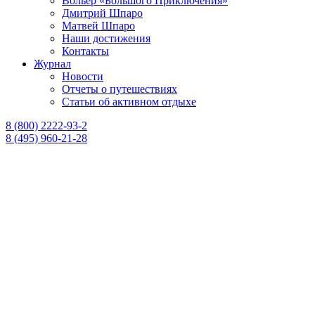
Вольер «Большого Приключения»
Дмитрий Шпаро
Матвей Шпаро
Наши достижения
Контакты
Журнал
Новости
Отчеты о путешествиях
Статьи об активном отдыхе
8 (800) 2222-93-2
8 (495) 960-21-28