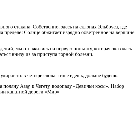
вного стакана. Собственно, здесь на склонах Эльбруса, где
на пределе! Солнце обжигает изрядно обветренное на вершине
дений, мы отважились на первую попытку, которая оказалась
ться внизу из-за приступа горной болезни.
улировать в четыре слова: тише едешь, дольше будешь.
 поляну Азау, к Чегету, водопаду «Девичьи косы». Набор
нции канатной дороги «Мир».