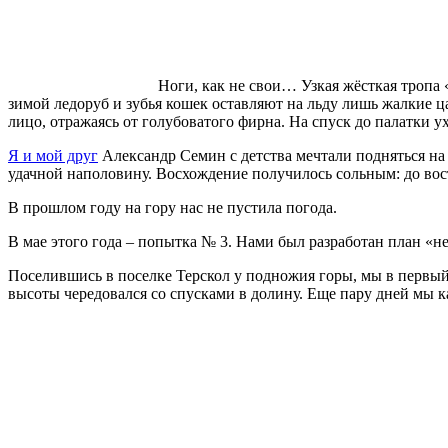
Ноги, как не свои… Узкая жёсткая тропа «
зимой ледоруб и зубья кошек оставляют на льду лишь жалкие ц
лицо, отражаясь от голубоватого фирна. На спуск до палатки ух
Я и мой друг
Александр Семин с детства мечтали подняться на 
удачной наполовину. Восхождение получилось сольным: до вост
В прошлом году на гору нас не пустила погода.
В мае этого года – попытка № 3. Нами был разработан план «н
Поселившись в поселке Терскол у подножия горы, мы в первый
высоты чередовался со спусками в долину. Еще пару дней мы к