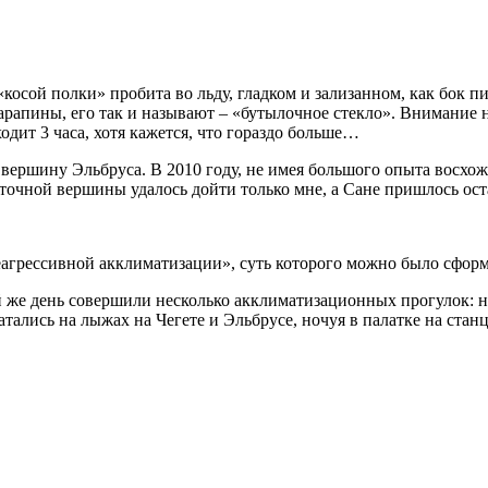
косой полки» пробита во льду, гладком и зализанном, как бок пи
арапины, его так и называют – «бутылочное стекло». Внимание 
одит 3 часа, хотя кажется, что гораздо больше…
вершину Эльбруса. В 2010 году, не имея большого опыта восхож
очной вершины удалось дойти только мне, а Сане пришлось оста
еагрессивной акклиматизации», суть которого можно было сформ
 же день совершили несколько акклиматизационных прогулок: на
атались на лыжах на Чегете и Эльбрусе, ночуя в палатке на ста