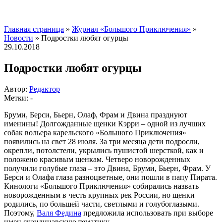
Главная страница
»
Журнал «Большого Приключения»
»
Новости
»
Подростки любят огурцы
29.10.2018
Подростки любят огурцы
Автор:
Редактор
Метки: -
Бруми, Берси, Бьерн, Олаф, Фрам и Двина празднуют
именины!
Долгожданные щенки Кэрри – одной из лучших
собак вольера карельского «Большого Приключения»
появились на свет 28 июля. За три месяца дети подросли,
окрепли, потолстели, укрылись пушистой шерсткой, как и
положено красивым щенкам. Четверо новорожденных
получили голубые глаза – это Двина, Бруми, Бьерн, Фрам. У
Берси и Олафа глаза разноцветные, они пошли в папу Пирата.
Кинологи «Большого Приключения» собирались назвать
новорожденным в честь крупных рек России, но щенки
родились, по большей части, светлыми и голубоглазыми.
Поэтому,
Валя Федина
предложила использовать при выборе
имен скандинавскую тематику.