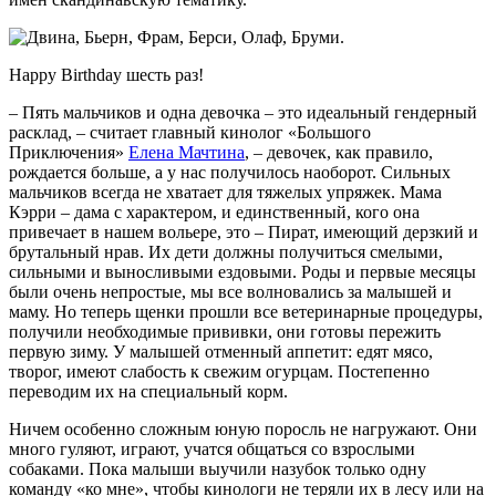
Happy Birthday шесть раз!
– Пять мальчиков и одна девочка – это идеальный гендерный
расклад, – считает главный кинолог «Большого
Приключения»
Елена Мачтина
, – девочек, как правило,
рождается больше, а у нас получилось наоборот. Сильных
мальчиков всегда не хватает для тяжелых упряжек. Мама
Кэрри – дама с характером, и единственный, кого она
привечает в нашем вольере, это – Пират, имеющий дерзкий и
брутальный нрав. Их дети должны получиться смелыми,
сильными и выносливыми ездовыми. Роды и первые месяцы
были очень непростые, мы все волновались за малышей и
маму. Но теперь щенки прошли все ветеринарные процедуры,
получили необходимые прививки, они готовы пережить
первую зиму. У малышей отменный аппетит: едят мясо,
творог, имеют слабость к свежим огурцам. Постепенно
переводим их на специальный корм.
Ничем особенно сложным юную поросль не нагружают. Они
много гуляют, играют, учатся общаться со взрослыми
собаками. Пока малыши выучили назубок только одну
команду «ко мне», чтобы кинологи не теряли их в лесу или на