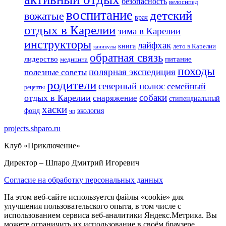
безопасность
велосипед
воспитание
детский
вожатые
врач
отдых в Карелии
зима в Карелии
инструкторы
лайфхак
книга
лето в Карелии
каникулы
обратная связь
лидерство
питание
медицина
походы
полярная экспедиция
полезные советы
родители
северный полюс
семейный
рецепты
собаки
отдых в Карелии
снаряжение
стипендиальный
хаски
фонд
экология
чп
projects.shparo.ru
Клуб «Приключение»
Директор
– Шпаро Дмитрий Игоревич
Согласие на обработку персональных данных
На этом веб-сайте используется файлы «cookie» для
улучшения пользовательского опыта, в том числе с
использованием сервиса веб-аналитики Яндекс.Метрика. Вы
можете ограничить их использование в своём браузере.