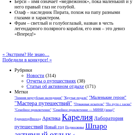
Берси – имя означает «медвежонок», пока маленький и у
него правый глаз не голубой.
Олаф – наследник Пирата, похож на папу разными
глазами и характером.
Фрам – светлый и голубоглазый, назван в честь
легендарного полярного корабля, его имя – это девиз
«Вперед!»
«
Экстрим? Не знаю…
Победили в конкурсе!
»
Рубрики
Новости
(314)
Отчеты о путешествиях
(38)
Статьи об активном отдыхе
(171)
Метки
"Маленькие герои"
"Зимняя мергубская экспедиция"
"Крутые педали"
"Мастера путешествий"
"Отважные искатели"
"По пути с хаски"
"Семейное приключение"
"Семейное приключение — МИНИ (зима)"
Карелия
Арктика
Лаборатория
#директорВпоход
Шпаро
путешествий
Новый год
Подмосковье
активный отдых