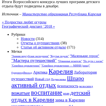
Итоги Всероссийского конкурса лучших программ детского
отдыха будут подведены в декабре.
Источник –
Министерство образования Республики Карелия
«
Подростки любят огурцы
Географический диктант ‘2018
»
Рубрики
Новости
(314)
Отчеты о путешествиях
(38)
Статьи об активном отдыхе
(171)
Метки
"Маленькие герои"
"Зимняя мергубская экспедиция"
"Крутые педали"
"Мастера путешествий"
"Отважные искатели"
"По пути с хаски"
"Семейное приключение"
"Семейное приключение — МИНИ (зима)"
Карелия
Арктика
Лаборатория
#директорВпоход
Шпаро
путешествий
Новый год
Подмосковье
активный отдых
безопасность
велосипед
воспитание
детский
вожатые
врач
отдых в Карелии
зима в Карелии