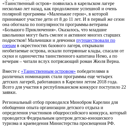
«Таинственный остров» появилась в карельском лагере
несколько лет назад, как продолжение успешной и очень
полярной программы «Маленькие герои», в которой
принимают участие дети от 8 до 11 лет. И в первый же сезон
она обогнала по популярности программы-ветераны
«Большого Приключения». Оказалось, что младшие
школьники могут быть смелее и активнее многих старших
подростков! Мальчишки и девчонки
путешествовали по
озерам
в окрестностях базового лагеря, открывали
необитаемые острова, искали потерянные клады, спасали от
скуки и одиночества таинственного капитана Немо, а по
вечерам – читали вслух потрясающий роман Жюля Верна.
Вместе с
«Таинственным островом»
победителями в
различных номинациях стали программы еще четырех
детских лагерей, работавших в Карелии летом 2018 года.
Всего для участия в республиканском конкурсе поступило 22
заявки.
Региональный отбор проводился Минобром Карелии для
обобщении опыта организации детского отдыха и
определения участников общероссийского конкурса, который
проводится Федеральным центром детско-юношеского
туризма и краеведения Министерства просвещения РФ.