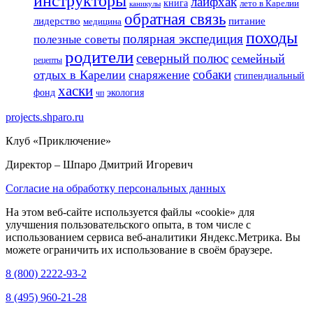
инструкторы
лайфхак
книга
лето в Карелии
каникулы
обратная связь
лидерство
питание
медицина
походы
полярная экспедиция
полезные советы
родители
северный полюс
семейный
рецепты
собаки
отдых в Карелии
снаряжение
стипендиальный
хаски
фонд
экология
чп
projects.shparo.ru
Клуб «Приключение»
Директор
– Шпаро Дмитрий Игоревич
Согласие на обработку персональных данных
На этом веб-сайте используется файлы «cookie» для
улучшения пользовательского опыта, в том числе с
использованием сервиса веб-аналитики Яндекс.Метрика. Вы
можете ограничить их использование в своём браузере.
8 (800) 2222-93-2
8 (495) 960-21-28