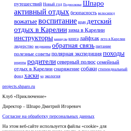
Шпаро
путешествий
Новый год
Подмосковье
активный отдых
безопасность
велосипед
воспитание
детский
вожатые
врач
отдых в Карелии
зима в Карелии
инструкторы
лайфхак
книга
лето в Карелии
каникулы
обратная связь
лидерство
питание
медицина
походы
полярная экспедиция
полезные советы
родители
северный полюс
семейный
рецепты
собаки
отдых в Карелии
снаряжение
стипендиальный
хаски
фонд
экология
чп
projects.shparo.ru
Клуб «Приключение»
Директор
– Шпаро Дмитрий Игоревич
Согласие на обработку персональных данных
На этом веб-сайте используется файлы «cookie» для