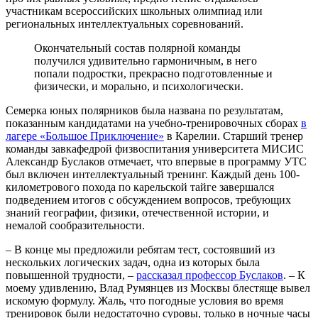
участникам всероссийских школьных олимпиад или
региональных интеллектуальных соревнований.
Окончательный состав полярной команды
получился удивительно гармоничным, в него
попали подростки, прекрасно подготовленные и
физически, и морально, и психологически.
Семерка юных полярников была названа по результатам,
показанным кандидатами на учебно-тренировочных сборах
в
лагере «Большое Приключение»
в Карелии. Старший тренер
команды завкафедрой физвоспитания университета МИСИС
Александр Буслаков отмечает, что впервые в программу УТС
был включен интеллектуальный тренинг. Каждый день 100-
километрового похода по карельской тайге завершался
подведением итогов с обсуждением вопросов, требующих
знаний географии, физики, отечественной истории, и
немалой сообразительности.
– В конце мы предложили ребятам тест, состоявший из
нескольких логических задач, одна из которых была
повышенной трудности, –
рассказал профессор Буслаков
. – К
моему удивлению, Влад Румянцев из Москвы блестяще вывел
искомую формулу. Жаль, что погодные условия во время
тренировок были недостаточно суровы, только в ночные часы