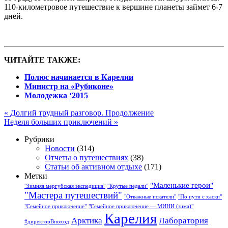
110-километровое путешествие к вершине планеты займет 6-7
дней.
ЧИТАЙТЕ ТАКЖЕ:
Полюс начинается в Карелии
Министр на «Рубиконе»
Молодежка ‘2015
«
Долгий трудный разговор. Продолжение
Неделя больших приключений
»
Рубрики
Новости
(314)
Отчеты о путешествиях
(38)
Статьи об активном отдыхе
(171)
Метки
"Маленькие герои"
"Зимняя мергубская экспедиция"
"Крутые педали"
"Мастера путешествий"
"Отважные искатели"
"По пути с хаски"
"Семейное приключение"
"Семейное приключение — МИНИ (зима)"
Карелия
Арктика
Лаборатория
#директорВпоход