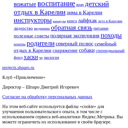
воспитание
детский
вожатые
врач
отдых в Карелии
зима в Карелии
инструкторы
лайфхак
книга
лето в Карелии
каникулы
обратная связь
лидерство
питание
медицина
походы
полярная экспедиция
полезные советы
родители
северный полюс
семейный
рецепты
собаки
отдых в Карелии
снаряжение
стипендиальный
хаски
фонд
экология
чп
projects.shparo.ru
Клуб «Приключение»
Директор
– Шпаро Дмитрий Игоревич
Согласие на обработку персональных данных
На этом веб-сайте используется файлы «cookie» для
улучшения пользовательского опыта, в том числе с
использованием сервиса веб-аналитики Яндекс.Метрика. Вы
можете ограничить их использование в своём браузере.