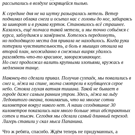
рассыпались в воздухе искрящейся пылью.
К середине дня не на шутку разыгралась метель. Ветер
поднимал облака снега и осыпал нас с головы до ног, забираясь
за шиворот и в рукава курток. Становилось всё страшнее.
Казалось, ещё полчаса такой метели, и мы точно собьёмся с
курса, заблудимся и замёрзнем. Хотелось передохнуть,
но подходящего места для привала не находилось. Когда руки
потеряли чувствительность, а боль в мышцах отошла на
второй план, неожиданно в снежных вихрях удалось
разглядеть что-то красивое, завораживающее.
Но снег продолжал валить крупными хлопьями, кружась в
медленном танце.
Наконец-то сделали привал. Получив сухпаёк, мы повалились в
снег и, лёжа на спине, молча смотрели в клубящееся серое
небо. Стояла глухая ватная тишина. Такой не бывает в
городе даже самым ранним утром. Здесь, лёжа на льду
Ледовитого океана, понимаешь, что на многие сотни
километров вокруг никого нет. А наши сегодняшние 30
километров показались нам много больше этих абстрактных
сотен и тысяч. Сегодня мы сделали самый длинный переход.
Лагерь ставили у скал мыса Папанина.
Что ж ребята, спасибо. Ждём теперь не придуманных, а