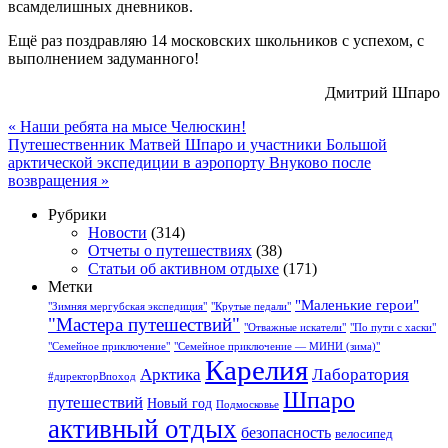
всамделишных дневников.
Ещё раз поздравляю 14 московских школьников с успехом, с
выполнением задуманного!
Дмитрий Шпаро
«
Наши ребята на мысе Челюскин!
Путешественник Матвей Шпаро и участники Большой
арктической экспедиции в аэропорту Внуково после
возвращения
»
Рубрики
Новости
(314)
Отчеты о путешествиях
(38)
Статьи об активном отдыхе
(171)
Метки
"Маленькие герои"
"Зимняя мергубская экспедиция"
"Крутые педали"
"Мастера путешествий"
"Отважные искатели"
"По пути с хаски"
"Семейное приключение"
"Семейное приключение — МИНИ (зима)"
Карелия
Арктика
Лаборатория
#директорВпоход
Шпаро
путешествий
Новый год
Подмосковье
активный отдых
безопасность
велосипед