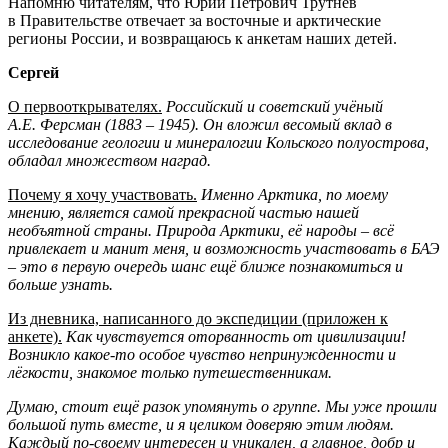
Напомню читателям, что Юрий Петрович Трутнев
в Правительстве отвечает за восточные и арктические
регионы России, и возвращаюсь к анкетам наших детей.
Сергей
О первооткрывателях.
Российский и советский учёный
А.Е. Ферсман (1883 – 1945). Он вложил весомый вклад в
исследование геологии и минералогии Кольского полуострова,
обладал множеством наград.
Почему я хочу участвовать.
Именно Арктика, по моему
мнению, является самой прекрасной частью нашей
необъятной страны. Природа Арктики, её народы – всё
привлекает и манит меня, и возможность участвовать в БАЭ
– это в первую очередь шанс ещё ближе познакомиться и
больше узнать.
Из дневника, написанного до экспедиции (приложен к
анкете).
Как чувствуется оторванность от цивилизации!
Возникло какое-то особое чувство непринужденности и
лёгкости, знакомое только путешественникам.
Думаю, стоит ещё разок упомянуть о группе. Мы уже прошли
большой путь вместе, и я целиком доверяю этим людям.
Каждый по-своему интересен и уникален, а главное, добр и