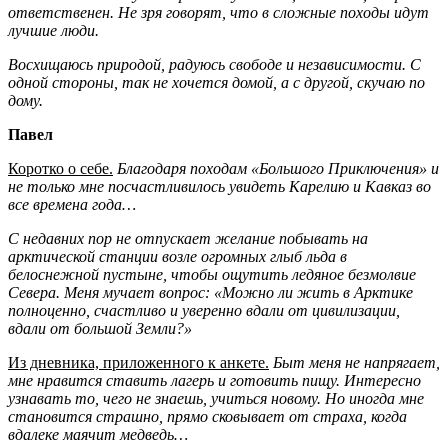
ответственен. Не зря говорят, что в сложные походы идут
лучшие люди.
Восхищаюсь природой, радуюсь свободе и независимости. С
одной стороны, так не хочется домой, а с другой, скучаю по
дому.
Павел
Коротко о себе.
Благодаря походам «Большого Приключения» и
не только мне посчастливилось увидеть Карелию и Кавказ во
все времена года…
С недавних пор не отпускает желание побывать на
арктической станции возле огромных глыб льда в
белоснежной пустыне, чтобы ощутить ледяное безмолвие
Севера. Меня мучает вопрос: «Можно ли жить в Арктике
полноценно, счастливо и уверенно вдали от цивилизации,
вдали от большой Земли?»
Из дневника, приложенного к анкете.
Быт меня не напрягает,
мне нравится ставить лагерь и готовить пищу. Интересно
узнавать то, чего не знаешь, учиться новому. Но иногда мне
становится страшно, прямо сковывает от страха, когда
вдалеке маячит медведь…