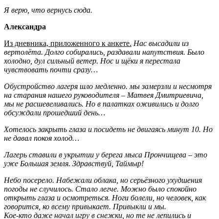
Я верю, что вернусь сюда.
Александра
Из дневника, приложенного к анкете.
Нас высадили из
вертолёта. Долго собирались, раздавали напутствия. Было
холодно, дул сильный ветер. Нос и щёки я перестала
чувствовать почти сразу…
Обустройство лагеря шло медленно. мы замерзли и несмотря
на старания нашего руководителя – Матвея Дмитриевича,
мы не расшевеливались. Но в палатках оживились и долго
обсуждали прошедший день…
Хотелось закрыть глаза и посидеть не двигаясь минут 10. Но
не давал покоя холод…
Лагерь ставили в укрытии у берега мыса Прончищева – это
уже Большая земля. Здравствуй, Таймыр!
Небо посерело. Набежали облака, но серьёзного ухудшения
погоды не случилось. Стало легче. Можно было спокойно
открыть глаза и осмотреться. Ноги болели, но человек, как
говорится, ко всему привыкает. Привыкли и мы.
Кое-кто даже начал игру в снежки, но те не лепились и