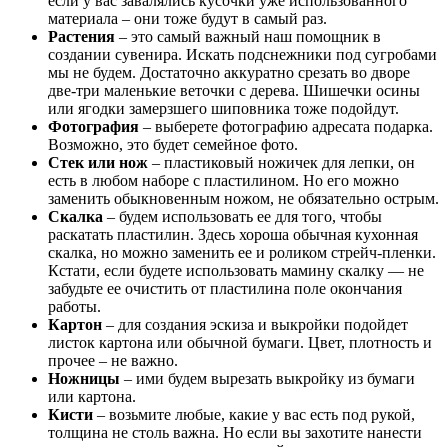
если у вас завалялись кусочки уже использованного
материала – они тоже будут в самый раз.
Растения
– это самый важный наш помощник в
создании сувенира. Искать подснежники под сугробами
мы не будем. Достаточно аккуратно срезать во дворе
две-три маленькие веточки с дерева. Шишечки осины
или ягодки замерзшего шиповника тоже подойдут.
Фотография
– выберете фотографию адресата подарка.
Возможно, это будет семейное фото.
Стек или нож
– пластиковый ножичек для лепки, он
есть в любом наборе с пластилином. Но его можно
заменить обыкновенным ножом, не обязательно острым.
Скалка
– будем использовать ее для того, чтобы
раскатать пластилин. Здесь хороша обычная кухонная
скалка, но можно заменить ее и роликом стрейч-пленки.
Кстати, если будете использовать мамину скалку — не
забудьте ее очистить от пластилина поле окончания
работы.
Картон
– для создания эскиза и выкройки подойдет
листок картона или обычной бумаги. Цвет, плотность и
прочее – не важно.
Ножницы
– ими будем вырезать выкройку из бумаги
или картона.
Кисти
– возьмите любые, какие у вас есть под рукой,
толщина не столь важна. Но если вы захотите нанести