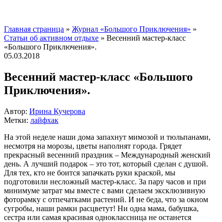
Главная страница
»
Журнал «Большого Приключения»
»
Статьи об активном отдыхе
»
Весенний мастер-класс
«Большого Приключения».
05.03.2018
Весенний мастер-класс «Большого
Приключения».
Автор:
Ирина Кучерова
Метки:
лайфхак
На этой неделе наши дома запахнут мимозой и тюльпанами,
несмотря на морозы, цветы наполнят города. Грядет
прекрасный весенний праздник – Международный женский
день. А лучший подарок – это тот, который сделан с душой.
Для тех, кто не боится запачкать руки краской, мы
подготовили несложный мастер-класс. За пару часов и при
минимуме затрат мы вместе с вами сделаем эксклюзивную
фоторамку
с отпечатками растений. И не беда, что за окном
сугробы, наши рамки расцветут! Ни одна мама, бабушка,
сестра или самая красивая одноклассница не останется