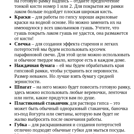
на готовую рамку надпись – отдайте предпочтение
тонкой кисти номер 1 или 2. Для покрытия же рамки
лаком больше подойдет плоская широкая кисть.
Краски
– для работы по гипсу хороши акриловые
краски на водной основе. Но можно заменить их на
имеющуюся у всех школьников гуашь. Учтите, что
гуашь покрыть лаком гуашь не удастся, она размажется
от кисти!
Свечка
– для создания эффекта старения и легких
потертостей мы будем использовать кусочек
парафиновой свечи. Для этой цели можно использовать
и обычное твердое мыло, которое есть в каждом доме.
Наждачная бумага
– ей мы будем обрабатывать края
гипсовой рамки, чтобы устранить все неровности.
Размер неважен. Но лучше взять бумагу средней
зернистости.
Шпагат
– на него можно будет повесить готовую рамку,
здесь можно использовать любые веревочки, ленточки
или нити, какие придутся вам по душе.
Пластиковый стаканчик
для раствора гипса – это
может быть обычный одноразовый стаканчик, баночка
из-под йогурта или сметаны, которую вам будет не
жалко выбросить после окончания работы.
Губка
– для раскрашивания и создания потертостей
отлично подходят обычные губки для мыться посуды.