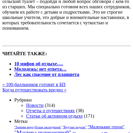
сельский туалет – подойди и любой вопрос обговори с кем-то
из старших. Мы специально готовим всех наших сотрудников,
обучаем их работе с детьми и подростками. Это не строгие
школьные учителя, это добрые и внимательные наставники, в
которых требовательность сочетается с чуткостью и
пониманием.
ЧИТАЙТЕ ТАКЖЕ:
10 мифов об отдыхе….
Молодежь: нет ответа…
Лес как спасение от планшета
«
100-балльников готовят в БП
Когда путешествовать вредно
»
Рубрики
Новости
(314)
Отчеты о путешествиях
(38)
Статьи об активном отдыхе
(171)
Метки
"Маленькие герои"
"Зимняя мергубская экспедиция"
"Крутые педали"
"Мастера путешествий"