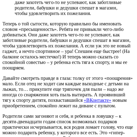
даже захотеть чего-то не успевают, как заботливые
родители, бабушки и дедушки спешат в магазин,
чтобы удовлетворить их пожелания.
Теперь о той сытости, которую правильно бы именовать
словом «пресыщенность». Ребята не привыкли чего-либо
добиваться. Они даже захотеть чего-то не успевают, как
заботливые родители, бабушки и дедушки спешат в магазин,
чтобы удовлетворить их пожелания. А если уж это не новый
гаджет, а нечто спортивное – ура! Спешим еще быстрее! (На
балконе осталось местечко!) И теперь можно сказать со
спокойной совестью – у ребенка есть тяга к спорту, и мы ее
поощряем.
Давайте смотреть правде в глаза: толку от этого «поощрения»
мало. Если отец не ходит сам каждые выходные с детьми на
лыжах, то… прикупите еще тряпочек для пыли – надо же
иногда со снаряжения хоть пыль вытирать. А проявивший
тягу к спорту дитятя, похваставшийся
«ВКонтакте»
новым
приобретением, спокойно лежит на диване с пультом.
Родители сами загоняют и себя, и ребенка в ловушку – к
десяти-двенадцати годам список возможных подарков
практически исчерпывается, вся родня ломает голову, что еще
можно подарить ребенку, у которого все есть. Это «гипер-