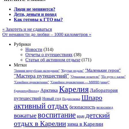
Люди не меняются?
Дети, деньги и поход
Как готовы к ГТО вы?
«
Захотеть и не сдаваться
От ненависти до любви – 1000 километров
»
Рубрики
Новости
(314)
Отчеты о путешествиях
(38)
Статьи об активном отдыхе
(171)
Метки
"Маленькие герои"
"Зимняя мергубская экспедиция"
"Крутые педали"
"Мастера путешествий"
"Отважные искатели"
"По пути с хаски"
"Семейное приключение"
"Семейное приключение — МИНИ (зима)"
Карелия
Арктика
Лаборатория
#директорВпоход
Шпаро
путешествий
Новый год
Подмосковье
активный отдых
безопасность
велосипед
воспитание
детский
вожатые
врач
отдых в Карелии
зима в Карелии