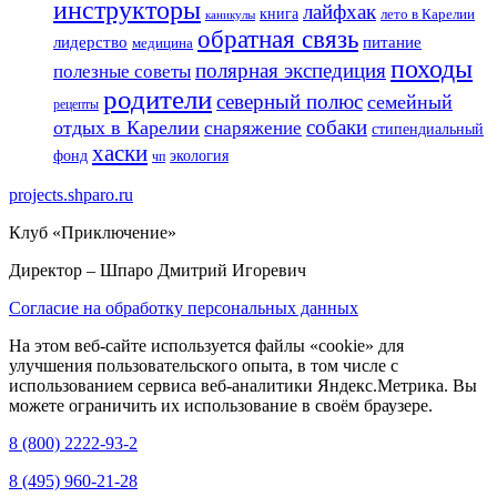
инструкторы
лайфхак
книга
лето в Карелии
каникулы
обратная связь
лидерство
питание
медицина
походы
полярная экспедиция
полезные советы
родители
северный полюс
семейный
рецепты
собаки
отдых в Карелии
снаряжение
стипендиальный
хаски
фонд
экология
чп
projects.shparo.ru
Клуб «Приключение»
Директор
– Шпаро Дмитрий Игоревич
Согласие на обработку персональных данных
На этом веб-сайте используется файлы «cookie» для
улучшения пользовательского опыта, в том числе с
использованием сервиса веб-аналитики Яндекс.Метрика. Вы
можете ограничить их использование в своём браузере.
8 (800) 2222-93-2
8 (495) 960-21-28