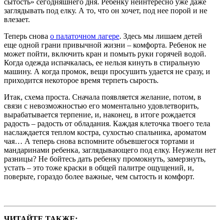
сытость» сегодняшнего дня. Ребенку неинтересно уже даже
заглядывать под елку. А то, что он хочет, под нее порой и не
влезает.
Теперь снова
о палаточном лагере
. Здесь мы лишаем детей
еще одной грани привычной жизни – комфорта. Ребенок не
может пойти, включить кран и помыть руки горячей водой.
Когда одежда испачкалась, ее нельзя кинуть в стиральную
машину. А когда промок, вещи просушить удается не сразу, и
приходится некоторое время терпеть сырость.
Итак, схема проста. Сначала появляется желание, потом, в
связи с невозможностью его моментально удовлетворить,
вырабатывается терпение, и, наконец, в итоге рождается
радость – радость от обладания. Каждая клеточка твоего тела
наслаждается теплом костра, сухостью спальника, ароматом
чая… А теперь снова вспомните объевшегося тортами и
мандаринами ребенка, заглядывающего под елку. Неужели нет
разницы? Не бойтесь дать ребенку промокнуть, замерзнуть,
устать – это тоже краски в общей палитре ощущений, и,
поверьте, гораздо более важные, чем сытость и комфорт.
ЧИТАЙТЕ ТАКЖЕ: