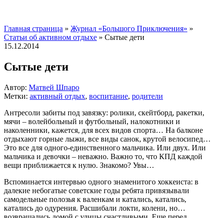
Главная страница
»
Журнал «Большого Приключения»
»
Статьи об активном отдыхе
»
Сытые дети
15.12.2014
Сытые дети
Автор:
Матвей Шпаро
Метки:
активный отдых
,
воспитание
,
родители
Антресоли забиты под завязку: ролики, скейтборд, ракетки,
мячи – волейбольный и футбольный, налокотники и
наколенники, кажется, для всех видов спорта… На балконе
отдыхают горные лыжи, все виды санок, крутой велосипед…
Это все для одного-единственного мальчика. Или двух. Или
мальчика и девочки – неважно. Важно то, что КПД каждой
вещи приближается к нулю. Знакомо? Увы…
Вспоминается интервью одного знаменитого хоккеиста: в
далекие небогатые советские годы ребята привязывали
самодельные полозья к валенкам и катались, катались,
катались до одурения. Расшибали локти, колени, но…
возвращались домой с улицы счастливыми. Еще перед