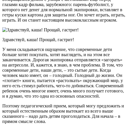
глазами кадр фильма, зарубежного: парень-футболист, у
которого нет денег для нормальной экипировки, вставляет в
гетры куски картона для защиты ног. Он хочет играть, играть,
играть. И он станет настоящим высококлассным игроком.
Здравствуй, каша! Прощай, гастрит!
У меня складывается ощущение, что современные дети
больше хотят покупать, хотят выглядеть, и на этом все
заканчивается. Дорогая экипировка отправляется «загорать»
на антресоли. И, кажется, я знаю, в чем проблема. В том, что
современные дети, наши дети, – это сытые дети. Когда
человек мало имеет, он – голодный. Голодный до жизни. Он
«глотает» книги, пытается «растолкать» окружающий мир, у
него есть стимул работать, чего-то добиваться. Современный
ребенок очень многое имеет, очень много получает готового,
и я думаю, что это одна из основных опасностей.
Поэтому педагогический прием, который могу предложить и
который естественным образом вытекает из всего выше
сказанного – надо дать детям проголодаться. Для начала – в
прямом смысле слова.