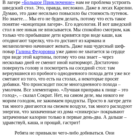
В лагере
«Большое Приключение»
нам не проблема устроить
шведский стол. Это, правда, несложно. Даже в лесах Карелии.
Думаю, это даже несильно повысило бы стоимость путевок.
Но знаете… Мы его не будем делать, потому что есть такое
понятие «концепция лагеря». Его идеология. И вот шведский
стол в нее никак не вписывается. Мы спокойно смотрим, как
только что прибывшие дети кривятся при виде каши, как
отодвигают тарелку, что-то достают из кармана и
меланхолично начинают жевать. Даже наш чудесный шеф-
повар
Галина Федоровна
уже давно не хватается за сердце
при виде этой картины, потому что она знает – через
несколько дней ее сменит иной натюрморт. Достаточно
повернуть голову и посмотреть на соседний стол: там
вернувшиеся из пробного однодневного похода дети уже все
сметают из того, что есть на столах, а некоторые просят
добавки. Что происходит после многодневного похода –
умолчим. Все элементарно. «Лучшая приправа к пище – это
голод», – сказал Сократ. Нет, на самом деле, мы никого не
морим голодом, не зажимаем продукты. Просто в лагере дети
так много двигаются на свежем воздухе, так много расходуют
энергии, что захваченные из дома «сникерсы» покрывают
затраченные калории только в первые день-два. А дальше –
здравствуй, каша, и прощай, гастрит!
Ребята не привыкли чего-либо добиваться. Они