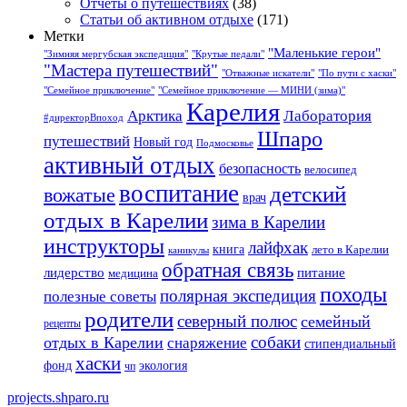
Отчеты о путешествиях
(38)
Статьи об активном отдыхе
(171)
Метки
"Маленькие герои"
"Зимняя мергубская экспедиция"
"Крутые педали"
"Мастера путешествий"
"Отважные искатели"
"По пути с хаски"
"Семейное приключение"
"Семейное приключение — МИНИ (зима)"
Карелия
Арктика
Лаборатория
#директорВпоход
Шпаро
путешествий
Новый год
Подмосковье
активный отдых
безопасность
велосипед
воспитание
детский
вожатые
врач
отдых в Карелии
зима в Карелии
инструкторы
лайфхак
книга
лето в Карелии
каникулы
обратная связь
лидерство
питание
медицина
походы
полярная экспедиция
полезные советы
родители
северный полюс
семейный
рецепты
собаки
отдых в Карелии
снаряжение
стипендиальный
хаски
фонд
экология
чп
projects.shparo.ru