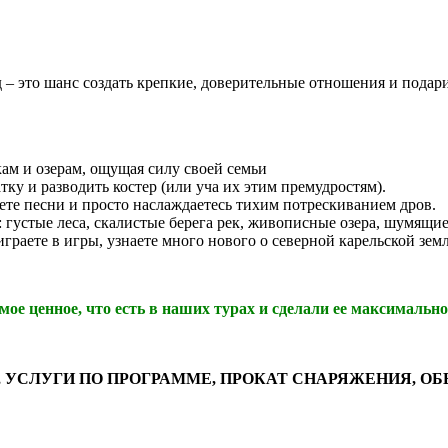
д – это шанс создать крепкие, доверительные отношения и подар
кам и озерам, ощущая силу своей семьи
атку и разводить костер (или уча их этим премудростям).
оете песни и просто наслаждаетесь тихим потрескиванием дров.
 густые леса, скалистые берега рек, живописные озера, шумящие
граете в игры, узнаете много нового о северной карельской земл
ое ценное, что есть в наших турах и сделали ее максимальн
ВАНИЕ, УСЛУГИ ПО ПРОГРАММЕ, ПРОКАТ СНАРЯЖЕНИЯ,