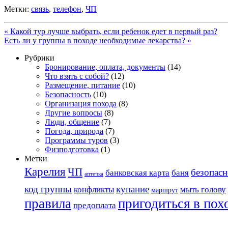
Метки:
связь
,
телефон
,
ЧП
«
Какой тур лучше выбрать, если ребенок едет в первый раз?
Есть ли у группы в походе необходимые лекарства?
»
Рубрики
Бронирование, оплата, документы
(14)
Что взять с собой?
(12)
Размещение, питание
(10)
Безопасность
(10)
Организация похода
(8)
Другие вопросы
(8)
Люди, общение
(7)
Погода, природа
(7)
Программы туров
(3)
Физподготовка
(1)
Метки
Карелия
ЧП
безопасн
банковская карта
баня
аптечка
код группы
купание
конфликты
мыть голову
маршрут
правила
пригодиться в пох
предоплата