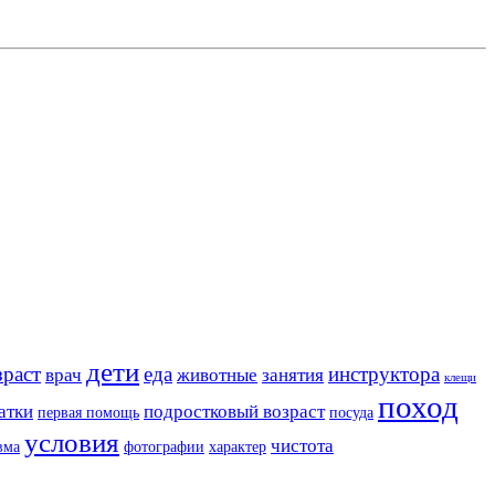
дети
зраст
еда
инструктора
врач
животные
занятия
клещи
поход
атки
подростковый возраст
первая помощь
посуда
условия
чистота
вма
фотографии
характер