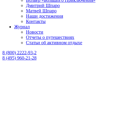
Вольер «Большого Приключения»
Дмитрий Шпаро
Матвей Шпаро
Наши достижения
Контакты
Журнал
Новости
Отчеты о путешествиях
Статьи об активном отдыхе
8 (800) 2222-93-2
8 (495) 960-21-28