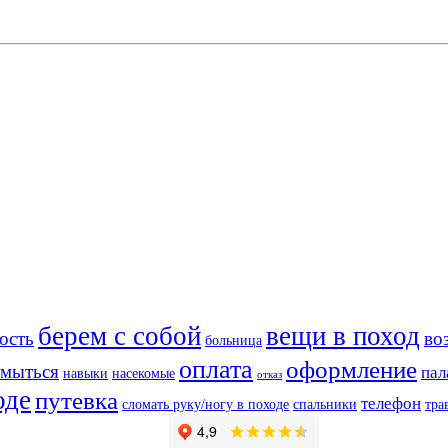
берем с собой
вещи в поход
ость
во
больница
оплата
оформление
мыться
пал
навыки
насекомые
отказ
оде
путевка
телефон
сломать руку/ногу в походе
спальники
тра