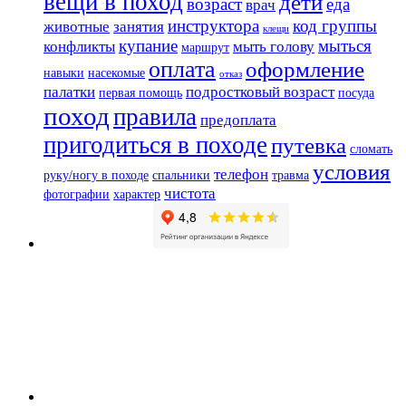
вещи в поход
дети
возраст
еда
врач
инструктора
код группы
животные
занятия
клещи
купание
мыться
конфликты
мыть голову
маршрут
оплата
оформление
навыки
насекомые
отказ
палатки
подростковый возраст
первая помощь
посуда
поход
правила
предоплата
пригодиться в походе
путевка
сломать
условия
телефон
руку/ногу в походе
спальники
травма
чистота
фотографии
характер