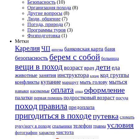
Безопасность
(10)
Организация похода
(8)
Другие вопросы
(8)
Люди, общение
(7)
Погода, природа
(7)
Программы туров
(3)
Физподготовка
(1)
Метки
Карелия
ЧП
банковская карта
баня
аптечка
берем с собой
безопасность
больница
вещи в поход
дети
возраст
еда
врач
инструктора
код группы
животные
занятия
клещи
купание
мыться
конфликты
мыть голову
маршрут
оплата
оформление
навыки
насекомые
отказ
палатки
подростковый возраст
первая помощь
посуда
поход
правила
предоплата
пригодиться в походе
путевка
сломать
условия
телефон
руку/ногу в походе
спальники
травма
чистота
фотографии
характер