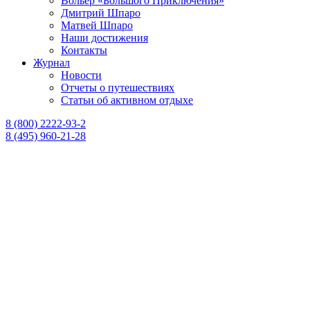
Вольер «Большого Приключения»
Дмитрий Шпаро
Матвей Шпаро
Наши достижения
Контакты
Журнал
Новости
Отчеты о путешествиях
Статьи об активном отдыхе
8 (800) 2222-93-2
8 (495) 960-21-28