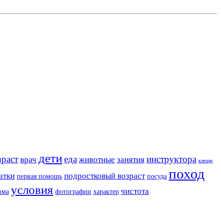
дети
зраст
еда
инструктора
врач
животные
занятия
клещи
поход
атки
подростковый возраст
первая помощь
посуда
условия
чистота
вма
фотографии
характер