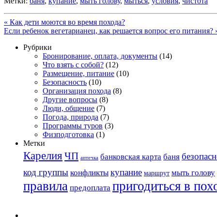
Метки:
баня
,
купание
,
мыть голову
,
мыться
,
условия
,
чистота
«
Как дети моются во время похода?
Если ребенок вегетарианец, как решается вопрос его питания?
Рубрики
Бронирование, оплата, документы
(14)
Что взять с собой?
(12)
Размещение, питание
(10)
Безопасность
(10)
Организация похода
(8)
Другие вопросы
(8)
Люди, общение
(7)
Погода, природа
(7)
Программы туров
(3)
Физподготовка
(1)
Метки
Карелия
ЧП
безопасн
банковская карта
баня
аптечка
код группы
купание
конфликты
мыть голову
маршрут
правила
пригодиться в пох
предоплата