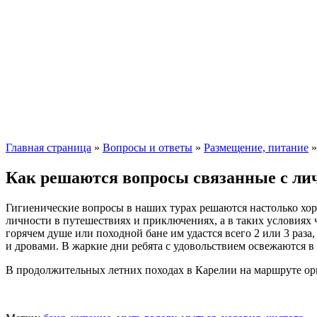
Главная страница
»
Вопросы и ответы
»
Размещение, питание
Как решаются вопросы связанные с лич
Гигиенические вопросы в наших турах решаются настолько хо
личности в путешествиях и приключениях, а в таких условиях ч
горячем душе или походной бане им удастся всего 2 или 3 раза, 
и дровами. В жаркие дни ребята с удовольствием освежаются в 
В продолжительных летних походах в Карелии на маршруте орг