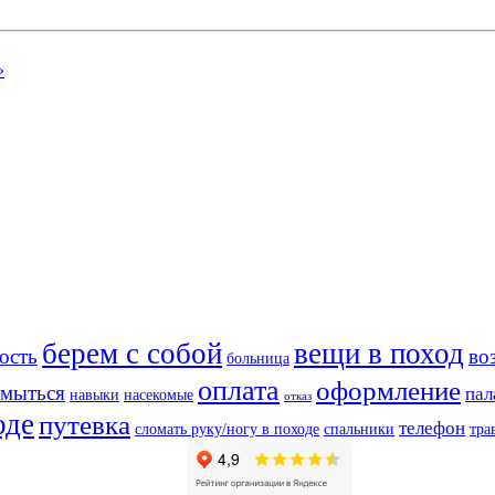
»
берем с собой
вещи в поход
ость
во
больница
оплата
оформление
мыться
пал
навыки
насекомые
отказ
оде
путевка
телефон
сломать руку/ногу в походе
спальники
тра