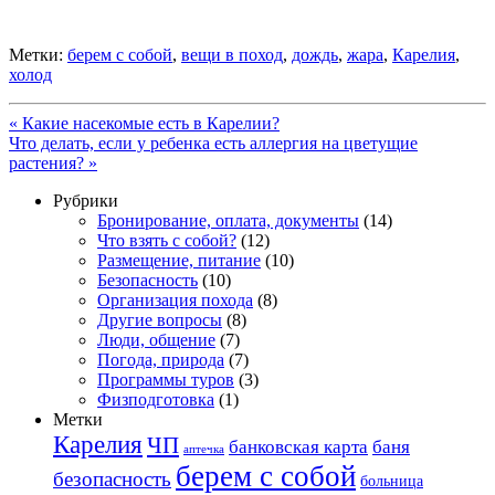
Метки:
берем с собой
,
вещи в поход
,
дождь
,
жара
,
Карелия
,
холод
«
Какие насекомые есть в Карелии?
Что делать, если у ребенка есть аллергия на цветущие
растения?
»
Рубрики
Бронирование, оплата, документы
(14)
Что взять с собой?
(12)
Размещение, питание
(10)
Безопасность
(10)
Организация похода
(8)
Другие вопросы
(8)
Люди, общение
(7)
Погода, природа
(7)
Программы туров
(3)
Физподготовка
(1)
Метки
Карелия
ЧП
банковская карта
баня
аптечка
берем с собой
безопасность
больница