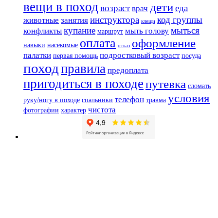
вещи в поход
дети
возраст
еда
врач
инструктора
код группы
животные
занятия
клещи
купание
мыться
конфликты
мыть голову
маршрут
оплата
оформление
навыки
насекомые
отказ
палатки
подростковый возраст
первая помощь
посуда
поход
правила
предоплата
пригодиться в походе
путевка
сломать
условия
телефон
руку/ногу в походе
спальники
травма
чистота
фотографии
характер