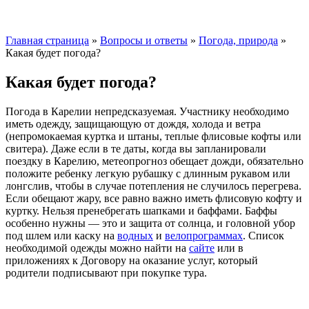
Главная страница
»
Вопросы и ответы
»
Погода, природа
»
Какая будет погода?
Какая будет погода?
Погода в Карелии непредсказуемая. Участнику необходимо
иметь одежду, защищающую от дождя, холода и ветра
(непромокаемая куртка и штаны, теплые флисовые кофты или
свитера). Даже если в те даты, когда вы запланировали
поездку в Карелию, метеопрогноз обещает дожди, обязательно
положите ребенку легкую рубашку с длинным рукавом или
лонгслив, чтобы в случае потепления не случилось перегрева.
Если обещают жару, все равно важно иметь флисовую кофту и
куртку. Нельзя пренебрегать шапками и баффами. Баффы
особенно нужны — это и защита от солнца, и головной убор
под шлем или каску на
водных
и
велопрограммах
. Список
необходимой одежды можно найти на
сайте
или в
приложениях к Договору на оказание услуг, который
родители подписывают при покупке тура.